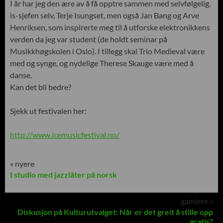
I år har jeg den ære av å få opptre sammen med selvfølgelig,
is-sjefen selv, Terje Isungset, men også Jan Bang og Arve
Henriksen, som inspirerte meg til å utforske elektronikkens
verden da jeg var student (de holdt seminar på
Musikkhøgskolen i Oslo). I tillegg skal Trio Medieval være
med og synge, og nydelige Therese Skauge være med å
danse.
Kan det bli bedre?
Sjekk ut festivalen her:
http://www.icemusicfestival.no/
« nyere
I studio med jazzlåter på norsk
gamlere »
Diskusjon på Kulturutvalget: Når er det greit å stille opp
gratis?