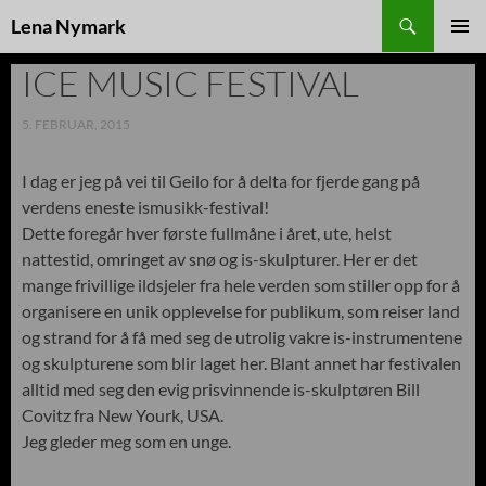
Søk
Lena Nymark
HOPP
TIL
ICE MUSIC FESTIVAL
INNHOLD
5. FEBRUAR, 2015
I dag er jeg på vei til Geilo for å delta for fjerde gang på
verdens eneste ismusikk-festival!
Dette foregår hver første fullmåne i året, ute, helst
nattestid, omringet av snø og is-skulpturer. Her er det
mange frivillige ildsjeler fra hele verden som stiller opp for å
organisere en unik opplevelse for publikum, som reiser land
og strand for å få med seg de utrolig vakre is-instrumentene
og skulpturene som blir laget her. Blant annet har festivalen
alltid med seg den evig prisvinnende is-skulptøren Bill
Covitz fra New Yourk, USA.
Jeg gleder meg som en unge.