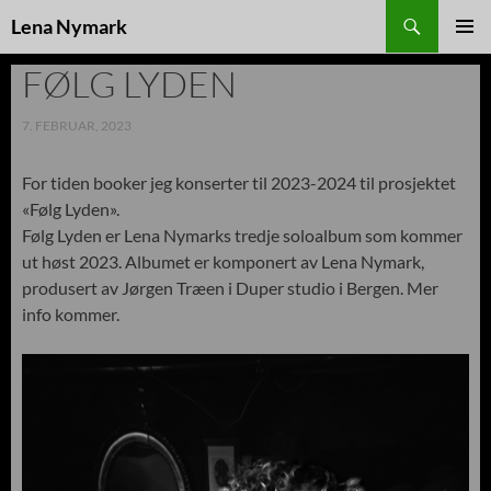
Søk
Lena Nymark
HOPP
TIL
FØLG LYDEN
INNHOLD
7. FEBRUAR, 2023
For tiden booker jeg konserter til 2023-2024 til prosjektet
«Følg Lyden».
Følg Lyden er Lena Nymarks tredje soloalbum som kommer
ut høst 2023. Albumet er komponert av Lena Nymark,
produsert av Jørgen Træen i Duper studio i Bergen. Mer
info kommer.