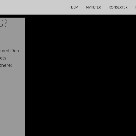
HOPP TIL INNHOLD
HJEM
NYHETER
KONSERTER
G?
d med Den
ets
tnere: