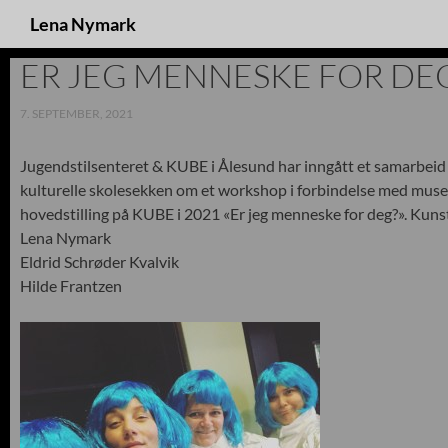
Søk
Lena Nymark
ER JEG MENNESKE FOR DE
7. SEPTEMBER, 2021
Jugendstilsenteret & KUBE i Ålesund har inngått et samarbei
kulturelle skolesekken om et workshop i forbindelse med muse
hovedstilling på KUBE i 2021 «Er jeg menneske for deg?». Kuns
Lena Nymark
Eldrid Schrøder Kvalvik
Hilde Frantzen