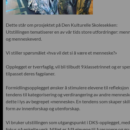
Dette står om prosjektet på Den Kulturelle Skolesekken:
Utstillingen tematiserer en av vår tids store utfordringer: me
og menneskeverd.
Vi stiller spørsmålet «hva vil det si å være et menneske?»
Opplegget er tverrfaglig, vil bli tilbudt 9.klassetrinnet og er spe
tilpasset deres fagplaner.
Formidlingsopplegget ønsker å stimulere elevene til refleksjon
tendens til kategorisering og verdirangering av andre menneske
dette i lys av begrepet «menneske». En tendens som skaper skille
form av innenforskap og utenforskap.
Vi bruker utstillingen som utgangspunkt i DKS-opplegget, med 
fokus på enkelte verk. Målet er å få elevene til å resonere og g