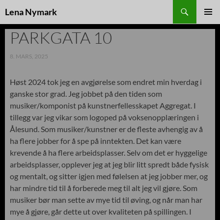
Søk
Lena Nymark
HOPP
TIL
PARKGATA 10
INNHOLD
8. MARS, 2025
Høst 2024 tok jeg en avgjørelse som endret min hverdag i
ganske stor grad. Jeg jobbet på den tiden som
musiker/komponist på kunstnerfellesskapet Aggregat. I
tillegg var jeg vikar som logoped på voksenopplæringen i
Ålesund. Som musiker/kunstner er de fleste avhengig av å
ha flere jobber for å spe på inntekten. Det kan være
krevende å ha flere arbeidsplasser. Selv om det er hyggelige
arbeidsplasser, opplever jeg at jeg blir litt spredt både fysisk
og mentalt, og sitter igjen med følelsen at jeg jobber mer, og
har mindre tid til å forberede meg til alt jeg vil gjøre. Som
musiker bør man sette av mye tid til øving, og når man har
mye å gjøre, går dette ut over kvaliteten på spillingen. I