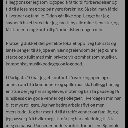
tillegg ønsker jeg som logoped å få tid til forberedelser og
tid til å lese meg opp på nyere forskning. Så skal man få tid
til venner og familie. Tiden går ikke opp. Lenge har jeg
savnet å ha ett sted der jeg kan tilby alle mine tjenester, og
få litt mer ro og kontroll på arbeidshverdagen min.
Plutselig dukket det perfekte lokalet opp! Jeg tok sats og
lånte penger til å kjøpe en næringseiendom der jeg kunne
starte opp fullt med min private virksomhet som musiker,
komponist, musikkpedagog og logoped.
I Parkgata 10 har jeg et kontor til å være logoped og et
annet rom til å komponere og spille musikk. I tillegg har jeg
en stue der jeg har sangelever, møter, og kan ta pause og få
lunsjbesøk av gode venner og kollegaer. Hverdagen min har
blitt mye roligere. Jeg har bedre arbeidsflyt og mer
overskudd. Jeg har mer tid til å treffe venner og familie, og
jeg passer på å hvile meg litt når jeg har anledning til å ta
meg en pause. Pauser er undervurdert for helsen! Spanioler