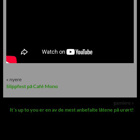
« nyere
Slippfest på Café Mono
gamlere »
It´s up to you er en av de mest anbefalte låtene på urørt!