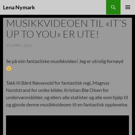
Søk
Lena Nymark
HOPP
TIL
MUSIKKVIDEOEN TIL «IT´S
INNHOLD
UP TO YOU» ER UTE!
23. APRIL, 2014
Se på min fantastiske musikkvideo! Jeg er utrolig fornøyd
Takk til Bård Røssevold for fantastisk regi, Magnus
Nordstrand for unike bilder, Kristian Blø Olsen for
undervannsbilder, og ellers alle statister og alle som hjalp til
og gjorde denne musikkvideoen til en fantastisk opplevelse.