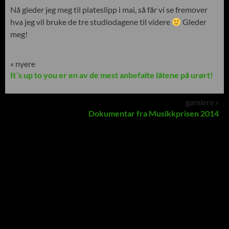
Nå gleder jeg meg til plateslipp i mai, så får vi se fremover
hva jeg vil bruke de tre studiodagene til videre
Gleder
meg!
« nyere
It´s up to you er en av de mest anbefalte låtene på urørt!
gamlere »
Dokumentar fra Musikkprisen 2014