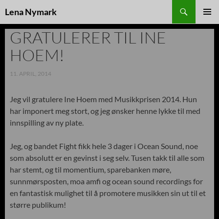
Søk
Lena Nymark
HOPP
TIL
GRATULERER TIL INE
INNHOLD
HOEM!
11. APRIL, 2014
Jeg vil gratulere Ine Hoem med Musikkprisen 2014. Hun
har imponert meg stort, og jeg ønsker henne lykke til med
innspilling av ny plate.
Jeg, og bandet Fight fikk hele 3 dager i Ocean Sound, noe
som absolutt er en gevinst i seg selv. Tusen takk til alle som
har stemt, og til momentium, sparebanken møre,
sunnmørsposten, moa amfi og ocean sound recordings for
en fantastisk mulighet til å promotere musikken sin ut til et
større publikum!